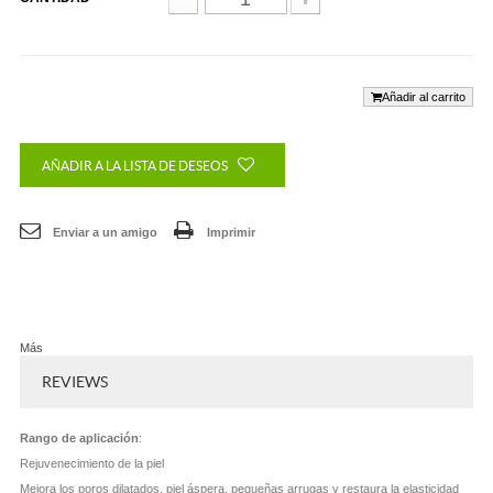
Añadir al carrito
AÑADIR A LA LISTA DE DESEOS
Enviar a un amigo
Imprimir
Más
REVIEWS
Rango de aplicación
:
Rejuvenecimiento de la piel
Mejora los poros dilatados, piel áspera, pequeñas arrugas y restaura la elasticidad