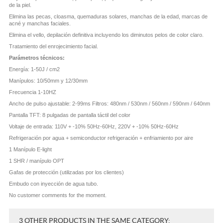
de la piel.
Elimina las pecas, cloasma, quemaduras solares, manchas de la edad, marcas de
acné y manchas faciales.
Elimina el vello, depilación definitiva incluyendo los diminutos pelos de color claro.
Tratamiento del enrojecimiento facial.
Parámetros técnicos:
Energía: 1-50J / cm2
Manípulos: 10/50mm y 12/30mm
Frecuencia 1-10HZ
Ancho de pulso ajustable: 2-99ms Filtros: 480nm / 530nm / 560nm / 590nm / 640nm
Pantalla TFT: 8 pulgadas de pantalla táctil del color
Voltaje de entrada: 110V + -10% 50Hz-60Hz, 220V + -10% 50Hz-60Hz
Refrigeración por agua + semiconductor refrigeración + enfriamiento por aire
1 Manípulo E-light
1 SHR / manípulo OPT
Gafas de protección (utilizadas por los clientes)
Embudo con inyección de agua tubo.
No customer comments for the moment.
3 OTHER PRODUCTS IN THE SAME CATEGORY: