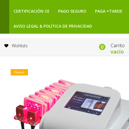
CERTIFICACIÓN CE
PAGO SEGURO
PAGA +TARDE
AVISO LEGAL & POLÍTICA DE PRIVACIDAD
Carrito
Wishlists
0
vacío
Nuevo