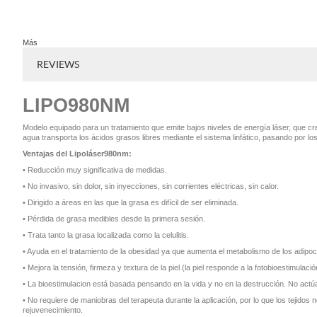
Más
REVIEWS
LIPO980NM
Modelo equipado para un tratamiento que emite bajos niveles de energía láser, que cr
agua transporta los ácidos grasos libres mediante el sistema linfático, pasando por lo
Ventajas del Lipoláser980nm:
• Reducción muy significativa de medidas.
• No invasivo, sin dolor, sin inyecciones, sin corrientes eléctricas, sin calor.
• Dirigido a áreas en las que la grasa es difícil de ser eliminada.
• Pérdida de grasa medibles desde la primera sesión.
• Trata tanto la grasa localizada como la celulitis.
• Ayuda en el tratamiento de la obesidad ya que aumenta el metabolismo de los adipoc
• Mejora la tensión, firmeza y textura de la piel (la piel responde a la fotobioestimulaci
• La bioestimulacion está basada pensando en la vida y no en la destrucción. No actúa
• No requiere de maniobras del terapeuta durante la aplicación, por lo que los tejidos 
rejuvenecimiento.