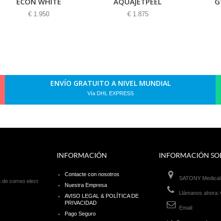
ECON WHITE
AQUAJETPEEL
G
€ 1.950
€ 1.875
ENVÍO GRATUITO A NIVEL MUNDIAL
Vía DHL EXPRESS
INFORMACIÓN
INFORMACIÓN SOB
Contacte con nosotros
SATONY Medical 
Nuestra Empresa
Llámanos ahora:
AVISO LEGAL & POLÍTICA DE
PRIVACIDAD
Email:
Pago Seguro