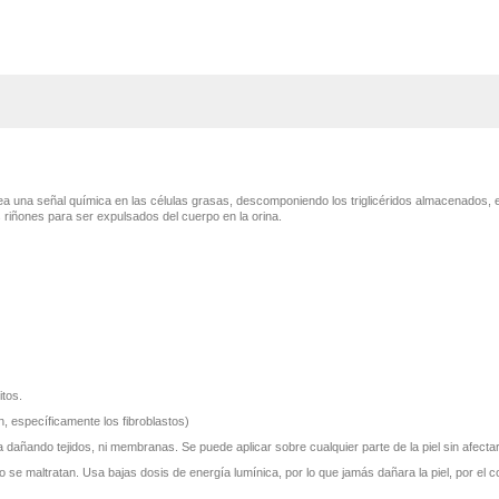
ea una señal química en las células grasas, descomponiendo los triglicéridos almacenados, e
s riñones para ser expulsados del cuerpo en la orina.
itos.
ón, específicamente los fibroblastos)
 dañando tejidos, ni membranas. Se puede aplicar sobre cualquier parte de la piel sin afecta
no se maltratan. Usa bajas dosis de energía lumínica, por lo que jamás dañara la piel, por el c