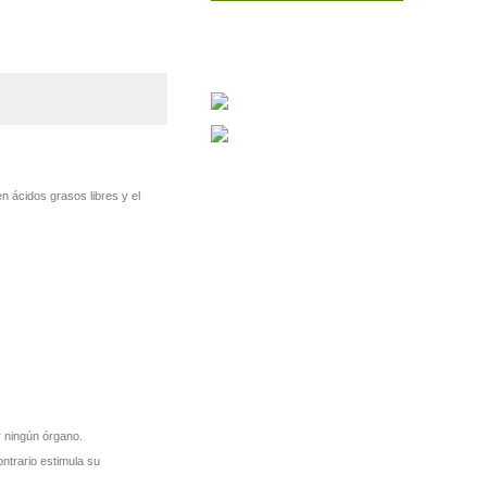
Llévate este
n ácidos grasos libres y el
PÓRTATIL
CONVERTIBLE !!!
r ningún órgano.
ontrario estimula su