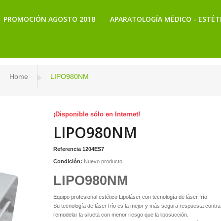
PROMOCIÓN AGOSTO 2018
APARATOLOGÍA MÉDICO - ESTÉT
Home
LIPO980NM
¡Disponible sólo en Internet!
LIPO980NM
Referencia
1204ES7
Condición:
Nuevo producto
LIPO980NM
Equipo profesional estético Lipoláser con tecnología de láser frío.
Su tecnología de láser frío es la mejor y más segura respuesta contra 
remodelar la silueta con menor riesgo que la liposucción.